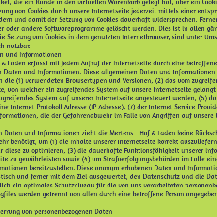
ikel, die ein Kunde in den virtuellen Warenkorb gelegt hat, über ein Cooki
zung von Cookies durch unsere Internetseite jederzeit mittels einer ents
dern und damit der Setzung von Cookies dauerhaft widersprechen. Ferner
ser oder andere Softwareprogramme gelöscht werden. Dies ist in allen gä
die Setzung von Cookies in dem genutzten Internetbrowser, sind unter Um
ch nutzbar.
en und Informationen
f & Laden erfasst mit jedem Aufruf der Internetseite durch eine betroffen
n Daten und Informationen. Diese allgemeinen Daten und Informationen w
en die (1) verwendeten Browsertypen und Versionen, (2) das vom zugrei
ite, von welcher ein zugreifendes System auf unsere Internetseite gelangt 
ugreifendes System auf unserer Internetseite angesteuert werden, (5) d
 eine Internet-Protokoll-Adresse (IP-Adresse), (7) der Internet-Service-Pro
nformationen, die der Gefahrenabwehr im Falle von Angriffen auf unsere
n Daten und Informationen zieht die Mertens - Hof & Laden keine Rücksch
r benötigt, um (1) die Inhalte unserer Internetseite korrekt auszuliefern,
ür diese zu optimieren, (3) die dauerhafte Funktionsfähigkeit unserer in
ite zu gewährleisten sowie (4) um Strafverfolgungsbehörden im Falle ein
rmationen bereitzustellen. Diese anonym erhobenen Daten und Informati
istisch und ferner mit dem Ziel ausgewertet, den Datenschutz und die Da
ich ein optimales Schutzniveau für die von uns verarbeiteten personenb
gfiles werden getrennt von allen durch eine betroffene Person angegeb
perrung von personenbezogenen Daten