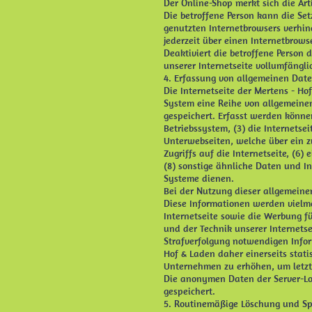
Der Online-Shop merkt sich die Art
Die betroffene Person kann die Set
genutzten Internetbrowsers verhin
jederzeit über einen Internetbrow
Deaktiviert die betroffene Person 
unserer Internetseite vollumfängli
4. Erfassung von allgemeinen Dat
Die Internetseite der Mertens - Ho
System eine Reihe von allgemeine
gespeichert. Erfasst werden könn
Betriebssystem, (3) die Internetse
Unterwebseiten, welche über ein z
Zugriffs auf die Internetseite, (6)
(8) sonstige ähnliche Daten und I
Systeme dienen.
Bei der Nutzung dieser allgemeine
Diese Informationen werden vielmeh
Internetseite sowie die Werbung f
und der Technik unserer Internetse
Strafverfolgung notwendigen Info
Hof & Laden daher einerseits stat
Unternehmen zu erhöhen, um letztl
Die anonymen Daten der Server-Lo
gespeichert.
5. Routinemäßige Löschung und S