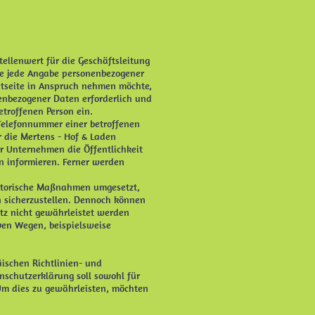
ellenwert für die Geschäftsleitung
hne jede Angabe personenbezogener
etseite in Anspruch nehmen möchte,
enbezogener Daten erforderlich und
etroffenen Person ein.
 Telefonnummer einer betroffenen
 die Mertens - Hof & Laden
r Unternehmen die Öffentlichkeit
n informieren. Ferner werden
isatorische Maßnahmen umgesetzt,
n sicherzustellen. Dennoch können
tz nicht gewährleistet werden
ven Wegen, beispielsweise
äischen Richtlinien- und
schutzerklärung soll sowohl für
 Um dies zu gewährleisten, möchten