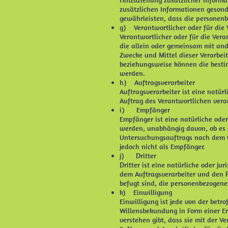
Hinzuziehung zusätzlicher Informa
zusätzlichen Informationen geson
gewährleisten, dass die personenb
g) Verantwortlicher oder für die 
Verantwortlicher oder für die Verar
die allein oder gemeinsam mit and
Zwecke und Mittel dieser Verarbei
beziehungsweise können die besti
werden.
h) Auftragsverarbeiter
Auftragsverarbeiter ist eine natür
Auftrag des Verantwortlichen verar
i) Empfänger
Empfänger ist eine natürliche oder
werden, unabhängig davon, ob es s
Untersuchungsauftrags nach dem U
jedoch nicht als Empfänger.
j) Dritter
Dritter ist eine natürliche oder ju
dem Auftragsverarbeiter und den P
befugt sind, die personenbezogene
k) Einwilligung
Einwilligung ist jede von der betr
Willensbekundung in Form einer Er
verstehen gibt, dass sie mit der V