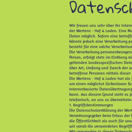
Datensc
Wir freuen uns sehr über Ihr Inte
der Mertens - Hof & Laden. Eine N
Daten möglich. Sofern eine betrof
könnte jedoch eine Verarbeitung p
besteht für eine solche Verarbeitu
Die Verarbeitung personenbezogene
Person, erfolgt stets im Einklang
geltenden landesspezifischen Dat
über Art, Umfang und Zweck der v
betroffene Personen mittels diese
Die Mertens - Hof & Laden hat als
um einen möglichst lückenlosen Sc
Internetbasierte Datenübertragung
kann. Aus diesem Grund steht es j
telefonisch, an uns zu übermitteln
1. Begriffsbestimmungen
Die Datenschutzerklärung der Mert
Verordnungsgeber beim Erlass der
die Öffentlichkeit als auch für u
wir vorab die verwendeten Begriffl
Wir verwenden in dieser Datenschu