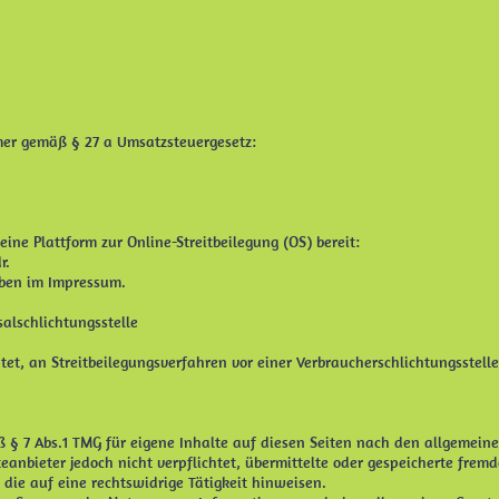
er gemäß § 27 a Umsatzsteuergesetz:
eine Plattform zur Online-Streitbeilegung (OS) bereit:
r.
oben im Impressum.
alschlichtungsstelle
chtet, an Streitbeilegungsverfahren vor einer Verbraucherschlichtungsstell
ß § 7 Abs.1 TMG für eigene Inhalte auf diesen Seiten nach den allgemein
teanbieter jedoch nicht verpflichtet, übermittelte oder gespeicherte fr
die auf eine rechtswidrige Tätigkeit hinweisen.