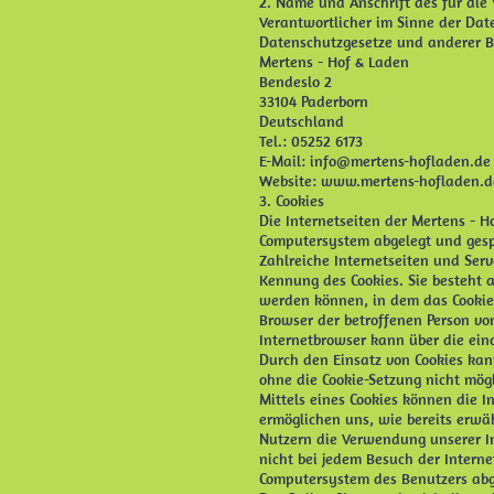
2. Name und Anschrift des für die
Verantwortlicher im Sinne der Dat
Datenschutzgesetze und anderer B
Mertens - Hof & Laden
Bendeslo 2
33104 Paderborn
Deutschland
Tel.: 05252 6173
E-Mail:
info@mertens-hofladen.de
Website:
www.mertens-hofladen.d
3. Cookies
Die Internetseiten der Mertens - 
Computersystem abgelegt und gesp
Zahlreiche Internetseiten und Serv
Kennung des Cookies. Sie besteht 
werden können, in dem das Cookie 
Browser der betroffenen Person vo
Internetbrowser kann über die ein
Durch den Einsatz von Cookies kann
ohne die Cookie-Setzung nicht mög
Mittels eines Cookies können die 
ermöglichen uns, wie bereits erwä
Nutzern die Verwendung unserer Int
nicht bei jedem Besuch der Intern
Computersystem des Benutzers abge