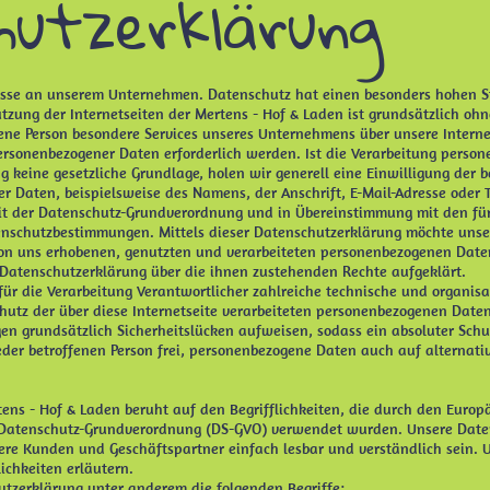
hutzerklärung
resse an unserem Unternehmen. Datenschutz hat einen besonders hohen St
utzung der Internetseiten der Mertens - Hof & Laden ist grundsätzlich o
fene Person besondere Services unseres Unternehmens über unsere Intern
ersonenbezogener Daten erforderlich werden. Ist die Verarbeitung person
ng keine gesetzliche Grundlage, holen wir generell eine Einwilligung der b
r Daten, beispielsweise des Namens, der Anschrift, E-Mail-Adresse oder
 mit der Datenschutz-Grundverordnung und in Übereinstimmung mit den für
enschutzbestimmungen. Mittels dieser Datenschutzerklärung möchte unse
on uns erhobenen, genutzten und verarbeiteten personenbezogenen Date
r Datenschutzerklärung über die ihnen zustehenden Rechte aufgeklärt.
 für die Verarbeitung Verantwortlicher zahlreiche technische und organ
hutz der über diese Internetseite verarbeiteten personenbezogenen Date
en grundsätzlich Sicherheitslücken aufweisen, sodass ein absoluter Schu
eder betroffenen Person frei, personenbezogene Daten auch auf alternati
.
ens - Hof & Laden beruht auf den Begrifflichkeiten, die durch den Europ
 Datenschutz-Grundverordnung (DS-GVO) verwendet wurden. Unsere Daten
nsere Kunden und Geschäftspartner einfach lesbar und verständlich sein.
ichkeiten erläutern.
tzerklärung unter anderem die folgenden Begriffe: