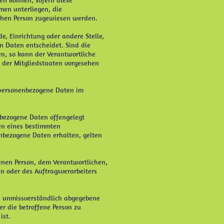
en können, sofern diese
en unterliegen, die
ichen Person zugewiesen werden.
de, Einrichtung oder andere Stelle,
n Daten entscheidet. Sind die
en, so kann der Verantwortliche
 der Mitgliedstaaten vorgesehen
ie personenbezogene Daten im
enbezogene Daten offengelegt
en eines bestimmten
nbezogene Daten erhalten, gelten
ffenen Person, dem Verantwortlichen,
n oder des Auftragsverarbeiters
und unmissverständlich abgegebene
r die betroffene Person zu
ist.