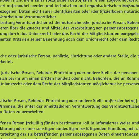
tionen nicht mehr einer spezifischen betroffenen Person zugeordnet werd
dert aufbewahrt werden und technischen und organisatorischen Maßnahm
ezogenen Daten nicht einer identifizierten oder identifizierbaren natürl
Verarbeitung Verantwortlicher
beitung Verantwortlicher ist die natürliche oder juristische Person, Behör
eren über die Zwecke und Mittel der Verarbeitung von personenbezogene
tung durch das Unionsrecht oder das Recht der Mitgliedstaaten vorgegeb
mmten Kriterien seiner Benennung nach dem Unionsrecht oder dem Recht
liche oder juristische Person, Behörde, Einrichtung oder andere Stelle, d
beitet.
 juristische Person, Behörde, Einrichtung oder andere Stelle, der person
ich bei ihr um einen Dritten handelt oder nicht. Behörden, die im Rahm
nionsrecht oder dem Recht der Mitgliedstaaten möglicherweise persone
ristische Person, Behörde, Einrichtung oder andere Stelle außer der betro
ersonen, die unter der unmittelbaren Verantwortung des Verantwortliche
n Daten zu verarbeiten.
offenen Person freiwillig für den bestimmten Fall in informierter Weise 
klärung oder einer sonstigen eindeutigen bestätigenden Handlung, mit de
erarbeitung der sie betreffenden personenbezogenen Daten einverstanden 