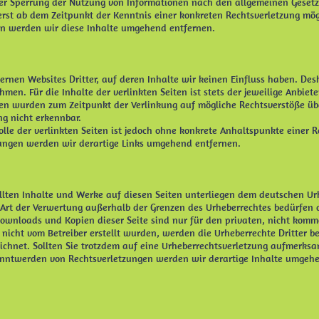
er Sperrung der Nutzung von Informationen nach den allgemeinen Gesetz
 erst ab dem Zeitpunkt der Kenntnis einer konkreten Rechtsverletzung m
n werden wir diese Inhalte umgehend entfernen.
ernen Websites Dritter, auf deren Inhalte wir keinen Einfluss haben. De
en. Für die Inhalte der verlinkten Seiten ist stets der jeweilige Anbiete
iten wurden zum Zeitpunkt der Verlinkung auf mögliche Rechtsverstöße üb
g nicht erkennbar.
lle der verlinkten Seiten ist jedoch ohne konkrete Anhaltspunkte einer R
ngen werden wir derartige Links umgehend entfernen.
ellten Inhalte und Werke auf diesen Seiten unterliegen dem deutschen Urh
 Art der Verwertung außerhalb der Grenzen des Urheberrechtes bedürfen 
 Downloads und Kopien dieser Seite sind nur für den privaten, nicht komm
e nicht vom Betreiber erstellt wurden, werden die Urheberrechte Dritter 
zeichnet. Sollten Sie trotzdem auf eine Urheberrechtsverletzung aufmerks
nntwerden von Rechtsverletzungen werden wir derartige Inhalte umgehe