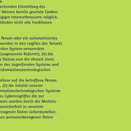
e.
prechenden Einstellung des
 können bereits gesetzte Cookies
ngigen Internetbrowsern möglich.
ständen nicht alle Funktionen
e Person oder ein automatisiertes
erden in den Logfiles des Servers
fenden System verwendete
(sogenannte Referrer), (4) die
as Datum und die Uhrzeit eines
vider des zugreifenden Systems und
 informationstechnologischen
lüsse auf die betroffene Person.
 (2) die Inhalte unserer
formationstechnologischen Systeme
es Cyberangriffes die zur
onen werden durch die Mertens -
tensicherheit in unserem
ezogenen Daten sicherzustellen.
enen personenbezogenen Daten