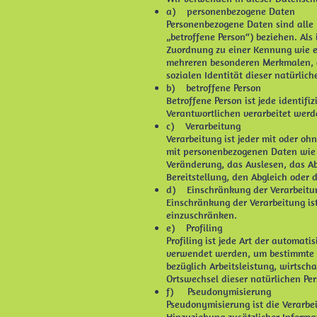
a) personenbezogene Daten
Personenbezogene Daten sind alle I
„betroffene Person“) beziehen. Als 
Zuordnung zu einer Kennung wie e
mehreren besonderen Merkmalen, di
sozialen Identität dieser natürlich
b) betroffene Person
Betroffene Person ist jede identif
Verantwortlichen verarbeitet werd
c) Verarbeitung
Verarbeitung ist jeder mit oder o
mit personenbezogenen Daten wie d
Veränderung, das Auslesen, das Ab
Bereitstellung, den Abgleich oder 
d) Einschränkung der Verarbeitu
Einschränkung der Verarbeitung is
einzuschränken.
e) Profiling
Profiling ist jede Art der automa
verwendet werden, um bestimmte pe
bezüglich Arbeitsleistung, wirtscha
Ortswechsel dieser natürlichen Pe
f) Pseudonymisierung
Pseudonymisierung ist die Verarb