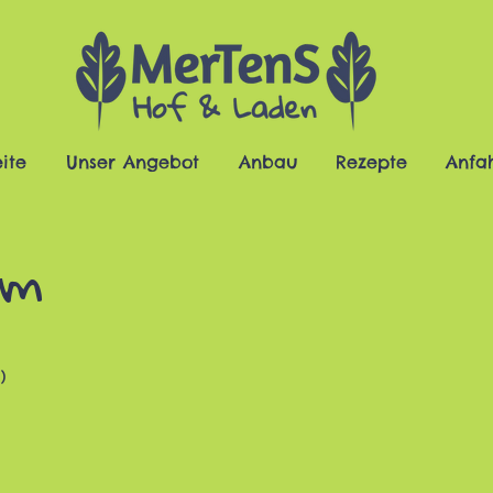
eite
Unser Angebot
Anbau
Rezepte
Anfah
um
)